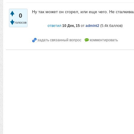
Ну так может он сгорел, или еще чего. Не сталкива
0
голосов
ответил
10 Дек, 15
от
admint2
(
5.4k
баллов)