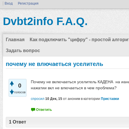
Вход
Регистрация
Dvbt2info F.A.Q.
Главная
Как подключить "цифру" - простой алгори
Задать вопрос
почему не влючаеться уселитель
Почему не включаеться уселитель КАДЕНА на иани
0
нажатии вкл не влючаеться в чем проблема?
голосов
спросил
10 Дек, 15
от
аноним
в категории
Приставки
1
Ответ