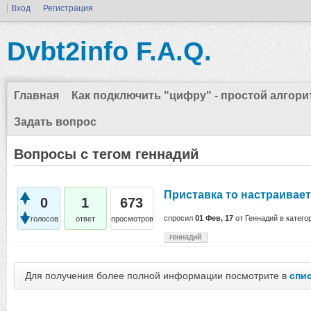
Вход
Регистрация
Dvbt2info F.A.Q.
Главная
Как подключить "цифру" - простой алгори
Задать вопрос
Вопросы с тегом геннадий
Приставка то настраивает 
0
1
673
спросил
01 Фев, 17
от
Геннадий
в катег
голосов
ответ
просмотров
геннадий
Для получения более полной информации посмотрите в
спи